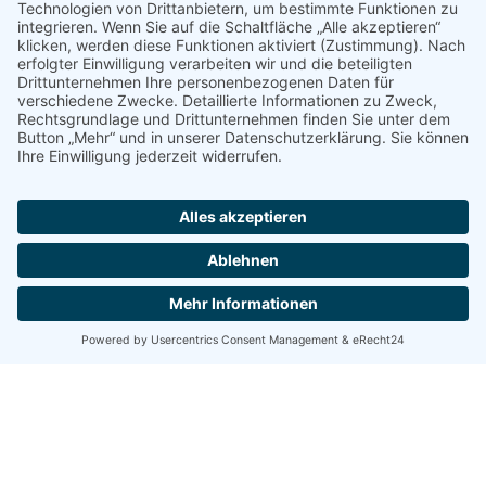
IHR PLATZ IM FESTSAAL
MENÜS & PREISE
MENÜ 1
Preis: 42,00 € p. Person
Brotzeitbrett + Schnitzel Wiener Art +
Kaiserschmarren
MENÜ 2