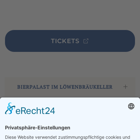
TICKETS
BIERPALAST IM LÖWENBRÄUKELLER
DIE TERMINE ZUR WIESN-ZEIT
100% LIVE-STIMMUNG