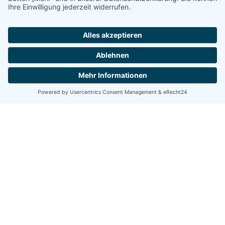
Jetzt
Gutscheine
reservieren!
BRAUSTÜBERL
Unter den liebevoll restaurierten Gewölben
können unsere Gäste aus nah und fern in
traditioneller Atmosphäre
unsere
Bierspezialitäten und bayerischen Schmankerl
genießen.